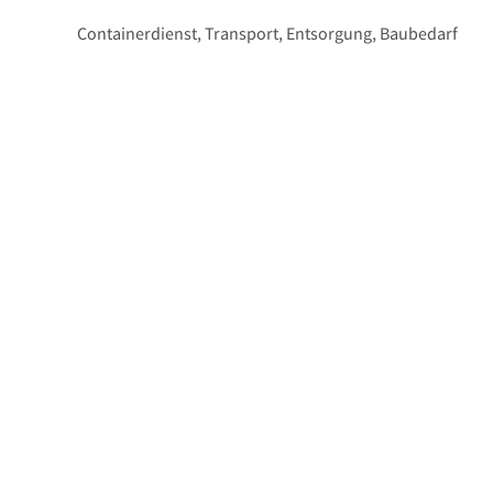
Containerdienst, Transport, Entsorgung, Baubedarf
Am Zehnthof 29
50129
Bergheim
(Glessen)
(02238) 94…
Kontaktdetails anzeigen
Hüppeler Heinz-Willi GmbH & Co
Transport KG
Spedition, Transport, Dienstleistung