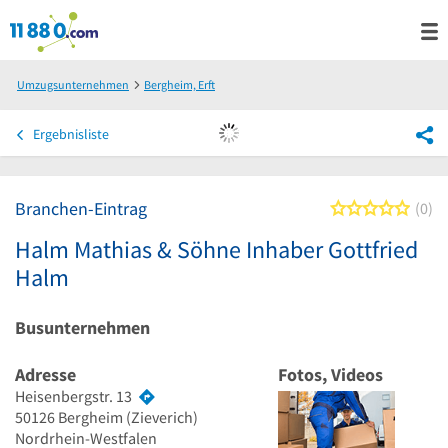
Umzugsunternehmen
Bergheim, Erft
Halm Mathias & Söhne Inhaber Gottfried Halm
Ergebnisliste
Branchen-Eintrag
0 von
0
Halm Mathias & Söhne Inhaber Gottfried
Halm
Busunternehmen
Adresse
Fotos, Videos
Heisenbergstr. 13
50126
Bergheim
(Zieverich)
Nordrhein-Westfalen