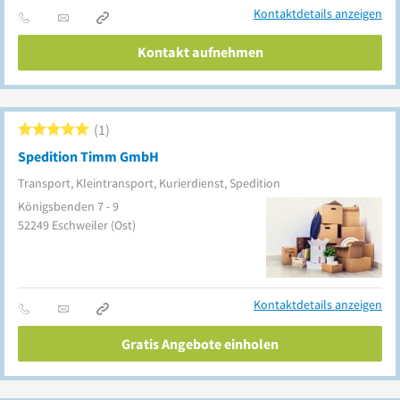
Kontaktdetails anzeigen
Kontakt aufnehmen
1
Spedition Timm GmbH
Transport, Kleintransport, Kurierdienst, Spedition
Königsbenden 7 - 9
52249
Eschweiler
(Ost)
Kontaktdetails anzeigen
Gratis Angebote einholen