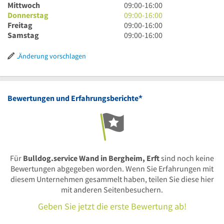
bis
Uhr
9
Mittwoch
09:00
-
16:00
16
bis
Uhr
9
Donnerstag
09:00
-
16:00
Uhr
16
bis
Uhr
9
Freitag
09:00
-
16:00
Uhr
16
bis
Uhr
9
Samstag
09:00
-
16:00
Uhr
16
bis
Uhr
Uhr
16
bis
Änderung vorschlagen
Uhr
16
Uhr
*
Bewertungen und Erfahrungsberichte
Für
Bulldog.service Wand in Bergheim, Erft
sind noch keine
Bewertungen abgegeben worden. Wenn Sie Erfahrungen mit
diesem Unternehmen gesammelt haben, teilen Sie diese hier
mit anderen Seitenbesuchern.
Geben Sie jetzt die erste Bewertung ab!