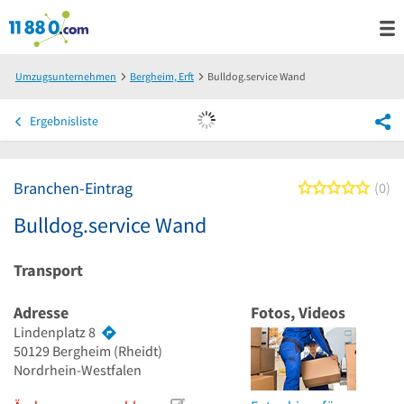
Umzugsunternehmen
Bergheim, Erft
Bulldog.service Wand
Ergebnisliste
Branchen-Eintrag
0 von
0
Bulldog.service Wand
Transport
Adresse
Fotos, Videos
Lindenplatz 8
50129
Bergheim
(Rheidt)
Nordrhein-Westfalen