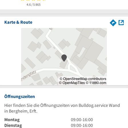
4.6 / 5
865
Karte & Route
Öffnungszeiten
Hier finden Sie die Öffnungszeiten von Bulldog.service Wand
in Bergheim, Erft.
9
Montag
09:00
-
16:00
Uhr
9
Dienstag
09:00
-
16:00