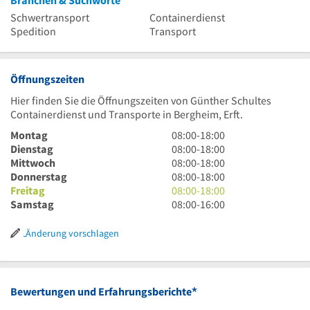
Branchen & Suchworte
Schwertransport
Containerdienst
Spedition
Transport
Öffnungszeiten
Hier finden Sie die Öffnungszeiten von Günther Schultes
Containerdienst und Transporte in Bergheim, Erft.
8
Montag
08:00
-
18:00
Uhr
8
Dienstag
08:00
-
18:00
bis
Uhr
8
Mittwoch
08:00
-
18:00
18
bis
Uhr
8
Donnerstag
08:00
-
18:00
Uhr
18
bis
Uhr
8
Freitag
08:00
-
18:00
Uhr
18
bis
Uhr
8
Samstag
08:00
-
16:00
Uhr
18
bis
Uhr
Uhr
18
bis
Änderung vorschlagen
Uhr
16
Uhr
*
Bewertungen und Erfahrungsberichte