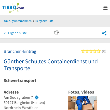
Umzugsunternehmen
Bergheim, Erft
Günther Schultes Containerdienst und Transporte
Ergebnisliste
Branchen-Eintrag
0 von
0
Günther Schultes Containerdienst und
Transporte
Schwertransport
Adresse
Fotos, Videos
Am Sodagraben 7
50127
Bergheim
(Kenten)
Nordrhein-Westfalen