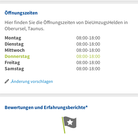
Öffnungszeiten
Hier finden Sie die Öffnungszeiten von DieUmzugsHelden in
Oberursel, Taunus.
8
Montag
08:00
-
18:00
Uhr
8
Dienstag
08:00
-
18:00
bis
Uhr
8
Mittwoch
08:00
-
18:00
18
bis
Uhr
8
Donnerstag
08:00
-
18:00
Uhr
18
bis
Uhr
8
Freitag
08:00
-
18:00
Uhr
18
bis
Uhr
8
Samstag
08:00
-
18:00
Uhr
18
bis
Uhr
Uhr
18
bis
Änderung vorschlagen
Uhr
18
Uhr
*
Bewertungen und Erfahrungsberichte