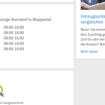
Umzugsunt
Umzüge Ronsdorf in Wuppertal.
vergleichen
8
08:00
-
16:00
Bevor Sie ein
Uhr
8
08:00
-
16:00
den Zuschlag g
bis
Uhr
8
08:00
-
16:00
Zeit für den Ve
16
bis
Uhr
8
08:00
-
16:00
die Kosten? We
Uhr
16
bis
Uhr
8
08:00
-
16:00
Mehr lesen
Uhr
16
bis
Uhr
Uhr
16
bis
Uhr
16
Uhr
en ausgezeichnet.