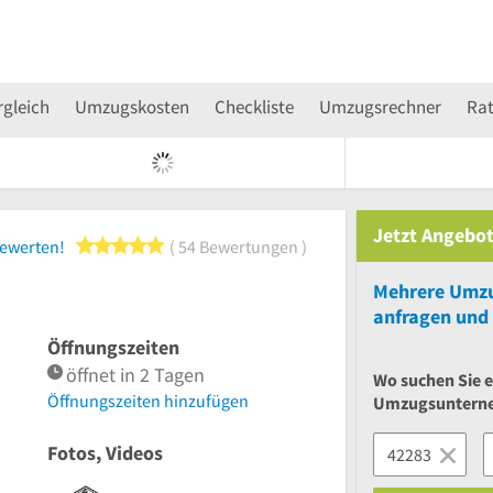
rgleich
Umzugskosten
Checkliste
Umzugsrechner
Ra
Jetzt Angebot
5 von 5 Sternen
bewerten!
54 Bewertungen
Mehrere
Umzu
anfragen und 
Öffnungszeiten
öffnet in 2 Tagen
Wo suchen Sie e
Öffnungszeiten hinzufügen
Umzugsuntern
Fotos, Videos