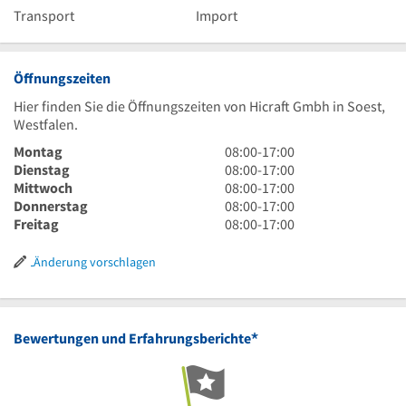
Transport
Import
Öffnungszeiten
Hier finden Sie die Öffnungszeiten von Hicraft Gmbh in Soest,
Westfalen.
8
Montag
08:00
-
17:00
Uhr
8
Dienstag
08:00
-
17:00
bis
Uhr
8
Mittwoch
08:00
-
17:00
17
bis
Uhr
8
Donnerstag
08:00
-
17:00
Uhr
17
bis
Uhr
8
Freitag
08:00
-
17:00
Uhr
17
bis
Uhr
Uhr
17
bis
Änderung vorschlagen
Uhr
17
Uhr
*
Bewertungen und Erfahrungsberichte