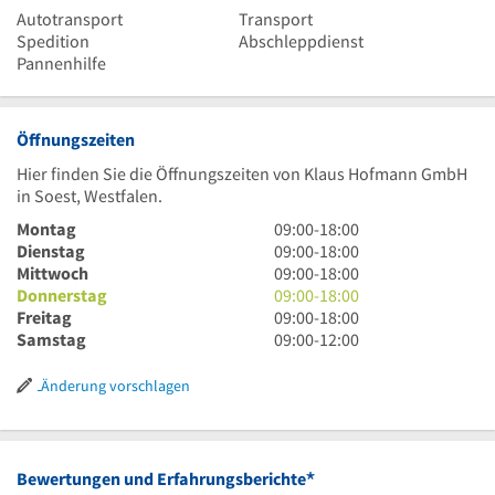
Autotransport
Transport
Spedition
Abschleppdienst
Pannenhilfe
Öffnungszeiten
Hier finden Sie die Öffnungszeiten von Klaus Hofmann GmbH
in Soest, Westfalen.
9
Montag
09:00
-
18:00
Uhr
9
Dienstag
09:00
-
18:00
bis
Uhr
9
Mittwoch
09:00
-
18:00
18
bis
Uhr
9
Donnerstag
09:00
-
18:00
Uhr
18
bis
Uhr
9
Freitag
09:00
-
18:00
Uhr
18
bis
Uhr
9
Samstag
09:00
-
12:00
Uhr
18
bis
Uhr
Uhr
18
bis
Änderung vorschlagen
Uhr
12
Uhr
*
Bewertungen und Erfahrungsberichte