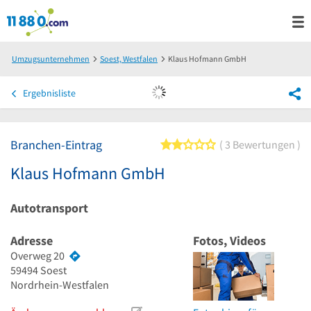
Umzugsunternehmen
Soest, Westfalen
Klaus Hofmann GmbH
Ergebnisliste
Branchen-Eintrag
2 von 5 Sternen
3 Bewertungen
Klaus Hofmann GmbH
Autotransport
Adresse
Fotos, Videos
Overweg 20
59494
Soest
Nordrhein-Westfalen