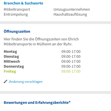
Branchen & Suchworte
Möbeltransport
Umzugsunternehmen
Entrümpelung
Haushaltsauflösung
Öffnungszeiten
Hier finden Sie die Öffnungszeiten von Ehrich
Möbeltransporte in Mülheim an der Ruhr.
9
Montag
09:00
-
17:00
Uhr
9
Dienstag
09:00
-
17:00
bis
Uhr
9
Mittwoch
09:00
-
17:00
17
bis
Uhr
9
Donnerstag
09:00
-
17:00
Uhr
17
bis
Uhr
9
Freitag
09:00
-
17:00
Uhr
17
bis
Uhr
Uhr
17
bis
Änderung vorschlagen
Uhr
17
Uhr
*
Bewertungen und Erfahrungsberichte