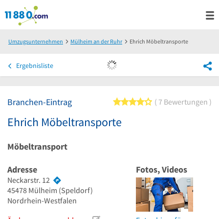
Umzugsunternehmen
Mülheim an der Ruhr
Ehrich Möbeltransporte
Ergebnisliste
Branchen-Eintrag
4 von 5 Sternen
7 Bewertungen
Ehrich Möbeltransporte
Möbeltransport
Adresse
Fotos, Videos
Neckarstr. 12
45478
Mülheim
(Speldorf)
Nordrhein-Westfalen