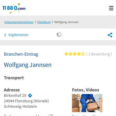
Umzugsunternehmen
Flensburg
Wolfgang Jannsen
Ergebnisliste
Branchen-Eintrag
4 von 5 Sternen
1 Bewertung
Wolfgang Jannsen
Transport
Adresse
Fotos, Videos
Birkenhof 29
24944
Flensburg
(Mürwik)
Schleswig-Holstein