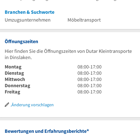
Branchen & Suchworte
Umzugsunternehmen
Möbeltransport
Öffnungszeiten
Hier finden Sie die Öffnungszeiten von Dutar Kleintransporte
in Dinslaken.
8
Montag
08:00
-
17:00
Uhr
8
Dienstag
08:00
-
17:00
bis
Uhr
8
Mittwoch
08:00
-
17:00
17
bis
Uhr
8
Donnerstag
08:00
-
17:00
Uhr
17
bis
Uhr
8
Freitag
08:00
-
17:00
Uhr
17
bis
Uhr
Uhr
17
bis
Änderung vorschlagen
Uhr
17
Uhr
*
Bewertungen und Erfahrungsberichte