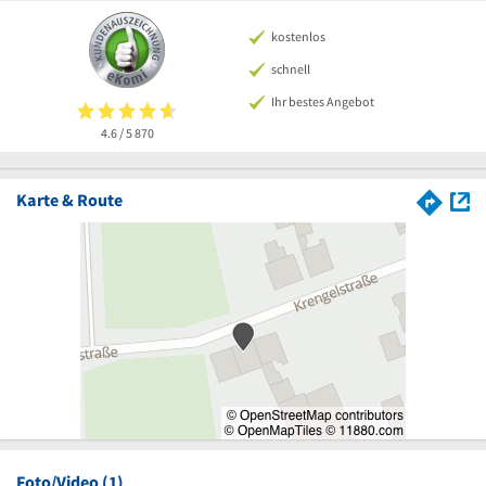
kostenlos
schnell
Ihr bestes Angebot
4.6 / 5
870
Karte & Route
Foto/Video (1)