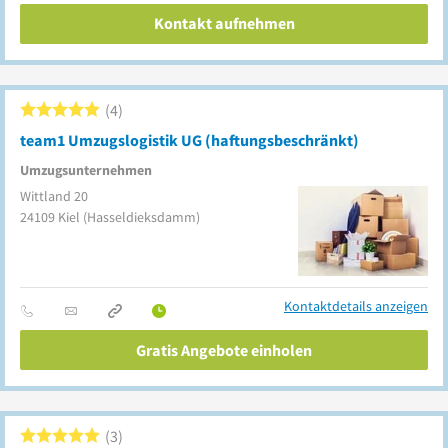
Kontakt aufnehmen
4
team1 Umzugslogistik UG (haftungsbeschränkt)
Umzugsunternehmen
Wittland 20
24109
Kiel
(Hasseldieksdamm)
Kontaktdetails anzeigen
Gratis Angebote einholen
3