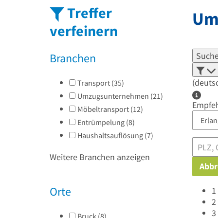
Treffer
Um
verfeinern
Suche
Branchen
(deuts
Transport
(
35
)
Umzugsunternehmen
(
21
)
Empfe
Möbeltransport
(
12
)
Entrümpelung
(
8
)
Haushaltsauflösung
(
7
)
Weitere Branchen anzeigen
Abbr
Orte
1
2
3
Bruck
(
8
)