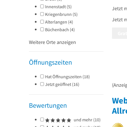
Innenstadt
(
5
)
Jetzt 
Kriegenbrunn
(
5
)
Jetzt 
Alterlangen
(
4
)
Büchenbach
(
4
)
Grat
Weitere Orte anzeigen
Öffnungszeiten
Hat Öffnungszeiten
(
18
)
Jetzt geöffnet
(
16
)
(Anzei
Web
Bewertungen
All
und mehr
(
10
)