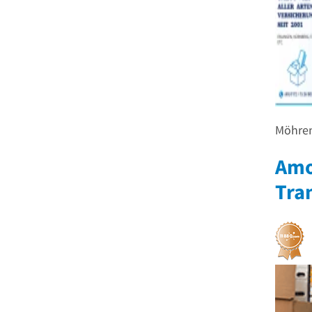
Möhren
Amo
Tra