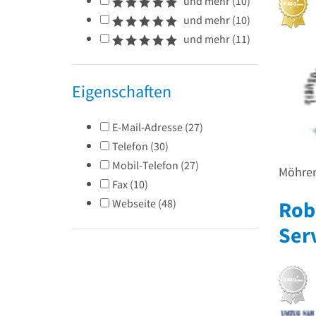
und mehr
(
10
)
und mehr
(
10
)
und mehr
(
11
)
Eigenschaften
E-Mail-Adresse
(
27
)
Telefon
(
30
)
Mobil-Telefon
(
27
)
Möhren
Fax
(
10
)
Rob
Webseite
(
48
)
Ser