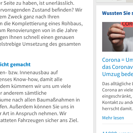
Seite zu haben, ist unerlässlich.
hervorragenden Zustand befinden? Wir
Wussten Sie 
sem Zweck ganz nach Ihren
um die Komplettierung eines Rohbaus,
m Renovierungen von in die Jahre
gen Ihnen schnell einen genauen
zielstrebige Umsetzung des gesamten
Corona = U
eicht gemacht
das Coronavi
ken- bzw. Innenausbau auf
Umzug bede
nses Know-how, damit alle
Das alltägliche
Zudem kümmern wir uns um viele
Corona an viele
er anderem sämtliche
eingeschränkt,
 Räume nach allen Baumaßnahmen in
Kontakt zu and
ürfen. Außerdem können Sie uns in
herrscht damit.
er Art in Anspruch nehmen. Wir
Mehr lesen
atteten Fahrzeugen sicher ans Ziel.