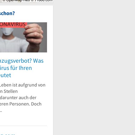
schon?
mzugsverbot? Was
rus für Ihren
utet
 Leben ist aufgrund von
n Stellen
 darunter auch der
eren Personen. Doch
..