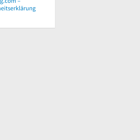
g.com –
heitserklärung