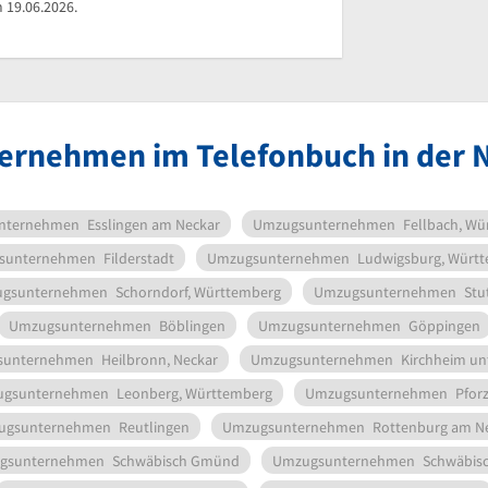
 19.06.2026.
rnehmen im Telefonbuch in der 
nternehmen
Esslingen am Neckar
Umzugsunternehmen
Fellbach, Wü
sunternehmen
Filderstadt
Umzugsunternehmen
Ludwigsburg, Würt
gsunternehmen
Schorndorf, Württemberg
Umzugsunternehmen
Stu
Umzugsunternehmen
Böblingen
Umzugsunternehmen
Göppingen
sunternehmen
Heilbronn, Neckar
Umzugsunternehmen
Kirchheim un
gsunternehmen
Leonberg, Württemberg
Umzugsunternehmen
Pfor
ugsunternehmen
Reutlingen
Umzugsunternehmen
Rottenburg am N
gsunternehmen
Schwäbisch Gmünd
Umzugsunternehmen
Schwäbisc