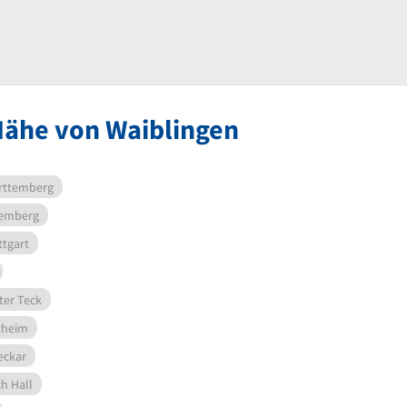
Nähe von Waiblingen
rttemberg
temberg
ttgart
ter Teck
zheim
eckar
h Hall