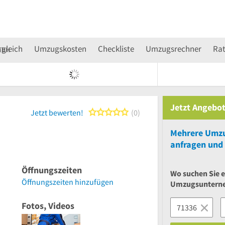
rgleich
Umzugskosten
Checkliste
Umzugsrechner
Ra
mbH
Jetzt Angebot
0 von 5 Sternen
Jetzt bewerten!
0
Mehrere
Umzu
anfragen und 
Öffnungszeiten
Wo suchen Sie e
Öffnungszeiten hinzufügen
Umzugsuntern
Fotos, Videos