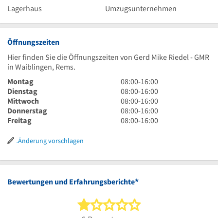
Lagerhaus
Umzugsunternehmen
Öffnungszeiten
Hier finden Sie die Öffnungszeiten von Gerd Mike Riedel - GMR
in Waiblingen, Rems.
8
Montag
08:00
-
16:00
Uhr
8
Dienstag
08:00
-
16:00
bis
Uhr
8
Mittwoch
08:00
-
16:00
16
bis
Uhr
8
Donnerstag
08:00
-
16:00
Uhr
16
bis
Uhr
8
Freitag
08:00
-
16:00
Uhr
16
bis
Uhr
Uhr
16
bis
Änderung vorschlagen
Uhr
16
Uhr
*
Bewertungen und Erfahrungsberichte
1 von 5 Sternen