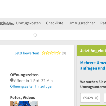
rgleich
Umzugskosten
Checkliste
Umzugsrechner
Ra
e & Umzüge
Jetzt Angebot
0 von 5 Sternen
Jetzt bewerten!
0
Mehrere
Umzu
anfragen und 
Öffnungszeiten
öffnet in 1 Std. 32 Min.
Wo suchen Sie e
Öffnungszeiten hinzufügen
Umzugsuntern
Fotos, Videos