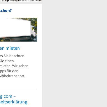
schon?
n mieten
as Sie beachten
ie einen
ieten. Wir geben
pps für den
Möbeltransport.
g.com –
heitserklärung