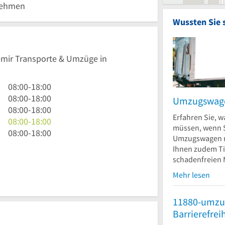
nehmen
Wussten Sie 
Demir Transporte & Umzüge in
8
08:00
-
18:00
Uhr
8
08:00
-
18:00
Umzugswage
bis
Uhr
8
08:00
-
18:00
Erfahren Sie, w
18
bis
Uhr
8
08:00
-
18:00
müssen, wenn S
Uhr
18
bis
Uhr
8
08:00
-
18:00
Umzugswagen m
Uhr
18
bis
Uhr
Ihnen zudem Ti
Uhr
18
bis
schadenfreien 
Uhr
18
Mehr lesen
Uhr
11880-umzu
Barrierefrei