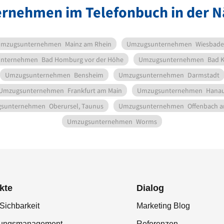
rnehmen im Telefonbuch in der N
mzugsunternehmen
Mainz am Rhein
Umzugsunternehmen
Wiesbad
nternehmen
Bad Homburg vor der Höhe
Umzugsunternehmen
Bad 
Umzugsunternehmen
Bensheim
Umzugsunternehmen
Darmstadt
Umzugsunternehmen
Frankfurt am Main
Umzugsunternehmen
Hana
sunternehmen
Oberursel, Taunus
Umzugsunternehmen
Offenbach 
Umzugsunternehmen
Worms
kte
Dialog
Sichbarkeit
Marketing Blog
tungsmanagement
Referenzen