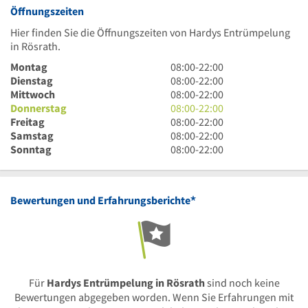
Öffnungszeiten
Hier finden Sie die Öffnungszeiten von Hardys Entrümpelung
in Rösrath.
8
Montag
08:00
-
22:00
Uhr
8
Dienstag
08:00
-
22:00
bis
Uhr
8
Mittwoch
08:00
-
22:00
22
bis
Uhr
8
Donnerstag
08:00
-
22:00
Uhr
22
bis
Uhr
8
Freitag
08:00
-
22:00
Uhr
22
bis
Uhr
8
Samstag
08:00
-
22:00
Uhr
22
bis
Uhr
8
Sonntag
08:00
-
22:00
Uhr
22
bis
Uhr
Uhr
22
bis
Uhr
22
*
Bewertungen und Erfahrungsberichte
Uhr
Für
Hardys Entrümpelung in Rösrath
sind noch keine
Bewertungen abgegeben worden. Wenn Sie Erfahrungen mit