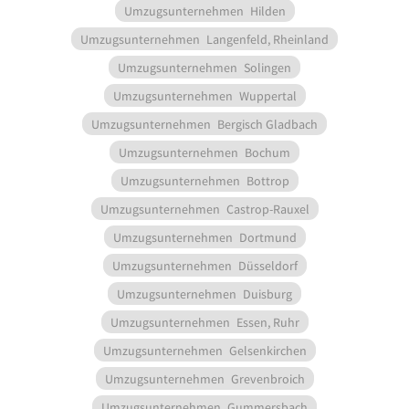
Umzugsunternehmen
Hilden
Umzugsunternehmen
Langenfeld, Rheinland
Umzugsunternehmen
Solingen
Umzugsunternehmen
Wuppertal
Umzugsunternehmen
Bergisch Gladbach
Umzugsunternehmen
Bochum
Umzugsunternehmen
Bottrop
Umzugsunternehmen
Castrop-Rauxel
Umzugsunternehmen
Dortmund
Umzugsunternehmen
Düsseldorf
Umzugsunternehmen
Duisburg
Umzugsunternehmen
Essen, Ruhr
Umzugsunternehmen
Gelsenkirchen
Umzugsunternehmen
Grevenbroich
Umzugsunternehmen
Gummersbach