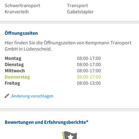
Schwertransport
Transport
Kranverleih
Gabelstapler
Öffnungszeiten
Hier finden Sie die Öffnungszeiten von Kempmann Transport
GmbH in Lüdenscheid.
8
Montag
08:00
-
17:00
Uhr
8
Dienstag
08:00
-
17:00
bis
Uhr
8
Mittwoch
08:00
-
17:00
17
bis
Uhr
8
Donnerstag
08:00
-
17:00
Uhr
17
bis
Uhr
8
Freitag
08:00
-
13:00
Uhr
17
bis
Uhr
Uhr
17
bis
Änderung vorschlagen
Uhr
13
Uhr
*
Bewertungen und Erfahrungsberichte