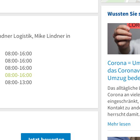
Wussten Sie 
ndner Logistik, Mike Lindner in
8
08:00
-
16:00
Uhr
8
08:00
-
16:00
Corona = U
bis
Uhr
8
08:00
-
16:00
das Coronavi
16
bis
Uhr
8
08:00
-
16:00
Umzug bede
Uhr
16
bis
Uhr
8
08:00
-
13:00
Das alltägliche
Uhr
16
bis
Uhr
Corona an viele
Uhr
16
bis
eingeschränkt,
Uhr
13
Kontakt zu and
Uhr
herrscht damit.
Mehr lesen
Jetzt bewerten