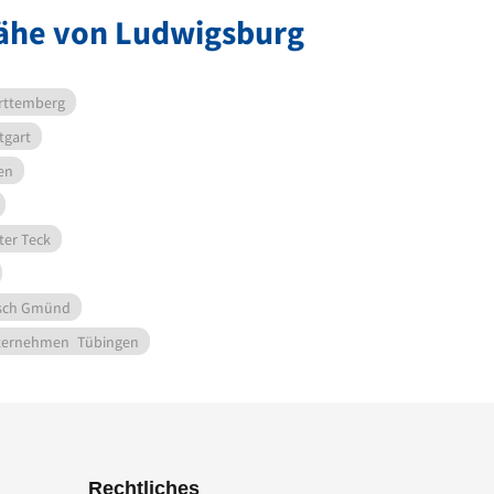
ähe von Ludwigsburg
rttemberg
tgart
en
ter Teck
sch Gmünd
ternehmen
Tübingen
Rechtliches