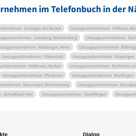
rnehmen im Telefonbuch in der N
nternehmen
Esslingen am Neckar
Umzugsunternehmen
Fellbach, Wü
ugsunternehmen
Leonberg, Württemberg
Umzugsunternehmen
Stut
mzugsunternehmen
Waiblingen, Rems
Umzugsunternehmen
Böbling
Umzugsunternehmen
Filderstadt
Umzugsunternehmen
Göppingen
sunternehmen
Heilbronn, Neckar
Umzugsunternehmen
Kirchheim un
Umzugsunternehmen
Pforzheim
Umzugsunternehmen
Reutlingen
ternehmen
Schorndorf, Württemberg
Umzugsunternehmen
Schwäbi
n
Schwäbisch Hall
Umzugsunternehmen
Sindelfingen
Umzugsun
kte
Dialog