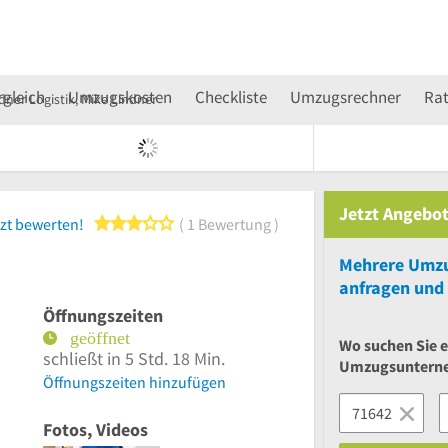
rgleich
Umzugskosten
Checkliste
Umzugsrechner
Ra
dner Logistik, Mike Lindner
Jetzt Angebot
3 von 5 Sternen
zt bewerten!
1 Bewertung
Mehrere
Umzu
anfragen und 
Öffnungszeiten
Wo suchen Sie e
schließt in 5 Std. 18 Min.
Umzugsuntern
Öffnungszeiten hinzufügen
Fotos, Videos