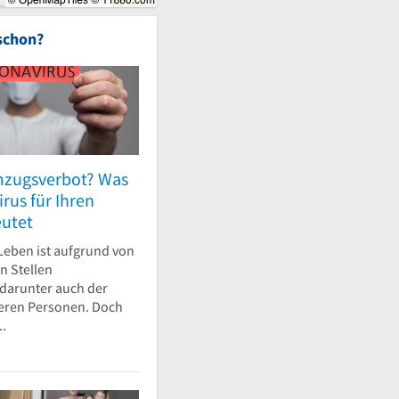
schon?
mzugsverbot? Was
rus für Ihren
utet
 Leben ist aufgrund von
n Stellen
 darunter auch der
eren Personen. Doch
..