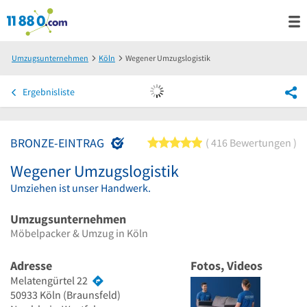
Umzugsunternehmen
Köln
Wegener Umzugslogistik
Ergebnisliste
BRONZE-EINTRAG
5 von 5 Sternen
416 Bewertungen
Wegener Umzugslogistik
Umziehen ist unser Handwerk.
Umzugsunternehmen
Möbelpacker & Umzug in Köln
Adresse
Fotos, Videos
Melatengürtel 22
50933
Köln
(Braunsfeld)