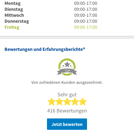
9
Montag
09:00
-
17:00
Uhr
9
Dienstag
09:00
-
17:00
bis
Uhr
9
Mittwoch
09:00
-
17:00
17
bis
Uhr
9
Donnerstag
09:00
-
17:00
Uhr
17
bis
Uhr
9
Freitag
09:00
-
17:00
Uhr
17
bis
Uhr
Uhr
17
bis
Uhr
17
*
Bewertungen und Erfahrungsberichte
Uhr
TOP
Von zufriedenen Kunden ausgezeichnet.
Sehr gut
5 von 5 Sternen
416 Bewertungen
Jetzt bewerten