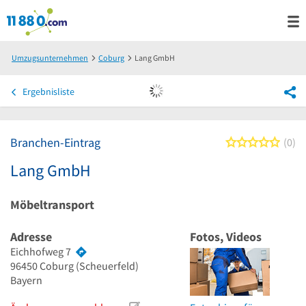
Umzugsunternehmen
Coburg
Lang GmbH
Ergebnisliste
Branchen-Eintrag
0 von
0
Lang GmbH
Möbeltransport
Adresse
Fotos, Videos
Eichhofweg 7
96450
Coburg
(Scheuerfeld)
Bayern