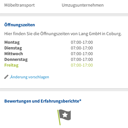
Möbeltransport
Umzugsunternehmen
Öffnungszeiten
Hier finden Sie die Öffnungszeiten von Lang GmbH in Coburg.
7
Montag
07:00
-
17:00
Uhr
7
Dienstag
07:00
-
17:00
bis
Uhr
7
Mittwoch
07:00
-
17:00
17
bis
Uhr
7
Donnerstag
07:00
-
17:00
Uhr
17
bis
Uhr
7
Freitag
07:00
-
17:00
Uhr
17
bis
Uhr
Uhr
17
bis
Änderung vorschlagen
Uhr
17
Uhr
*
Bewertungen und Erfahrungsberichte